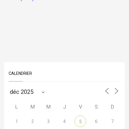
CALENDRIER
L
M
M
J
V
S
D
1
2
3
4
6
7
5