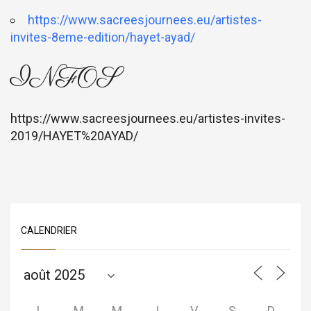
https://www.sacreesjournees.eu/artistes-
invites-8eme-edition/hayet-ayad/
INFOS
https://www.sacreesjournees.eu/artistes-invites-
2019/HAYET%20AYAD/
CALENDRIER
L
M
M
J
V
S
D