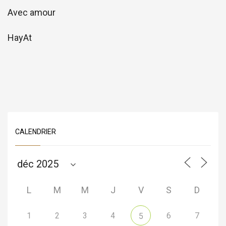
Avec amour
HayAt
CALENDRIER
L
M
M
J
V
S
D
1
2
3
4
6
7
5