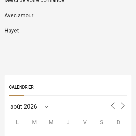
Merci de votre confiance
Avec amour
Hayet
CALENDRIER
L
M
M
J
V
S
D