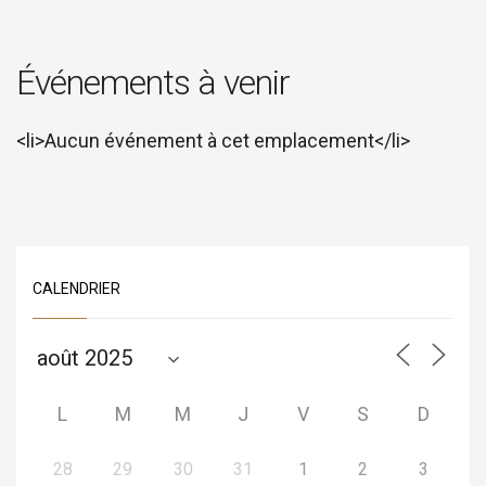
Événements à venir
<li>Aucun événement à cet emplacement</li>
CALENDRIER
L
M
M
J
V
S
D
28
29
30
31
1
2
3