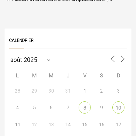
CALENDRIER
L
M
M
J
V
S
D
28
29
30
31
1
2
3
4
5
6
7
9
8
10
11
12
13
14
15
16
17