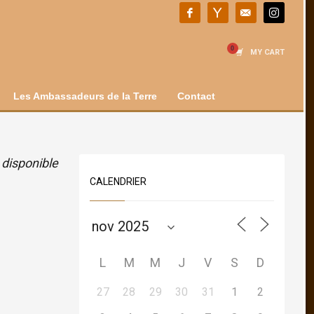
MY CART
Les Ambassadeurs de la Terre
Contact
 disponible
CALENDRIER
L
M
M
J
V
S
D
27
28
29
30
31
1
2