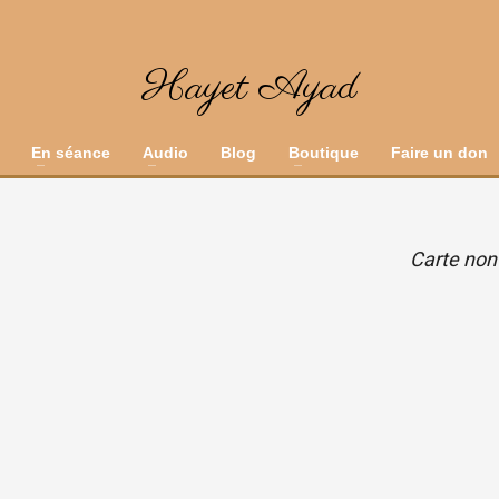
Hayet Ayad
En séance
Audio
Blog
Boutique
Faire un don
Carte non