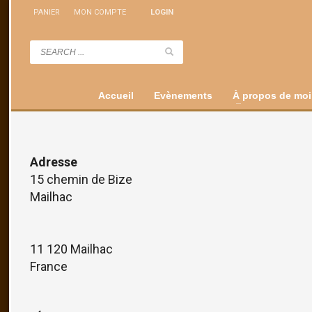
PANIER
MON COMPTE
LOGIN
Accueil
Evènements
À propos de moi
Adresse
15 chemin de Bize
Mailhac
11 120 Mailhac
France