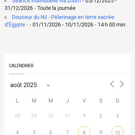
Séance individuelle via zoom
- 05/12/2025 -
31/12/2026 - Toute la journée
Douceur du Nil - Pèlerinage en terre sacrée
d'Égypte -
- 01/11/2026 - 10/11/2026 - 14 h 00 min
CALENDRIER
L
M
M
J
V
S
D
28
29
30
31
1
2
3
4
5
6
7
9
8
10