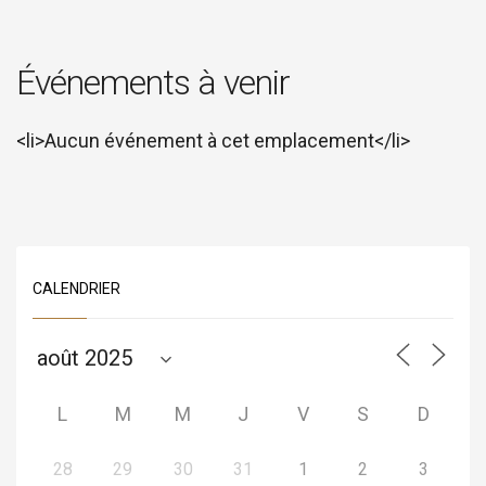
Événements à venir
<li>Aucun événement à cet emplacement</li>
CALENDRIER
L
M
M
J
V
S
D
28
29
30
31
1
2
3