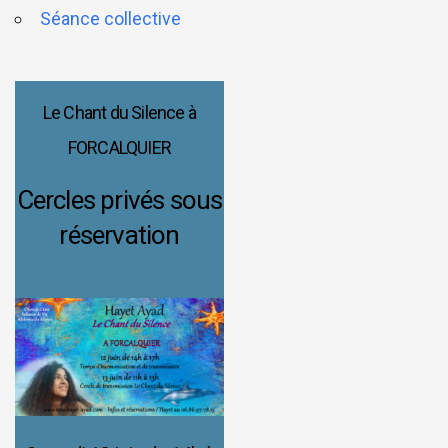
Séance collective
Le Chant du Silence à
FORCALQUIER
Cercles privés sous
réservation