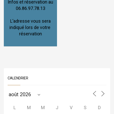
Infos et réservation au
06.86.97.78.13
L’adresse vous sera
indiqué lors de votre
réservation
CALENDRIER
L
M
M
J
V
S
D