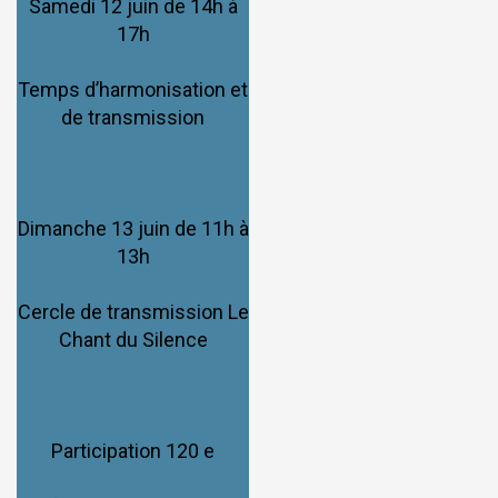
Samedi 12 juin de 14h à
17h
Temps d’harmonisation et
de transmission
Dimanche 13 juin de 11h à
13h
Cercle de transmission Le
Chant du Silence
Participation 120 e