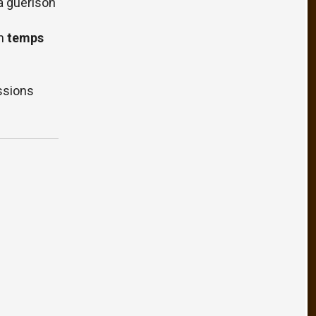
la guérison
un
temps
ssions