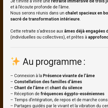
Je t’invite à vivre une
retraite immersive de trois j
et à l’écoute profonde de l’âme.
Nous serons réunis dans un
chalet spacieux en bo
sacré de transformation intérieure
.
Cette retraite s’adresse aux
âmes déjà engagées d
(individuelles ou collectives), et prêtes à
approfond
Au programme :
– Connexion à la
Présence vivante de l’âme
–
Constellation des familles d’âmes
–
Chant de l’âme
et
chant du silence
– Réception de
fréquences égypto-esséniennes
– Temps d’intégration, de repos et de marche cons
– Partages guidés par le vivant et la vibration du ce