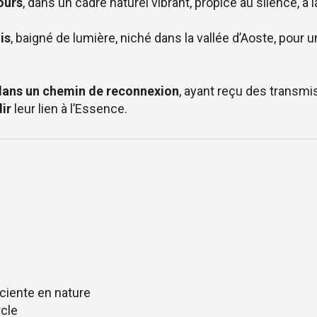
ours
, dans un cadre naturel vibrant, propice au silence, à 
is
, baigné de lumière, niché dans la vallée d’Aoste, pour 
ans un chemin de reconnexion
, ayant reçu des transmi
ir
leur lien à l’Essence.
ciente en nature
rcle