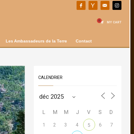
MY CART
Les Ambassadeurs de la Terre
Contact
CALENDRIER
L
M
M
J
V
S
D
1
2
3
4
6
7
5