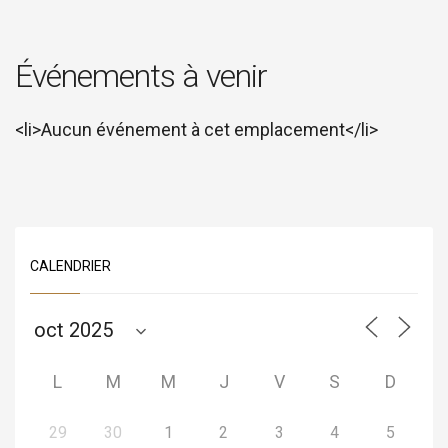
Événements à venir
<li>Aucun événement à cet emplacement</li>
CALENDRIER
L
M
M
J
V
S
D
29
30
1
2
3
4
5