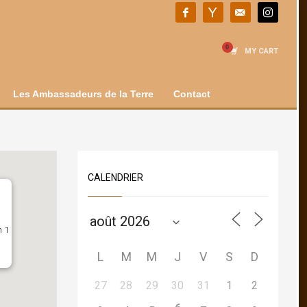
MY CART
Les Ambassadeurs de la Terre
Contact
CALENDRIER
n 1
L
M
M
J
V
S
D
27
28
29
30
31
1
2