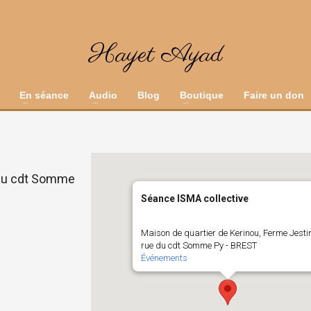
Hayet Ayad
En séance
Audio
Blog
Boutique
Faire un don
 du cdt Somme
Séance ISMA collective
Maison de quartier de Kerinou, Ferme Jesti
rue du cdt Somme Py - BREST
Événements