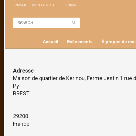
PANIER
MON COMPTE
LOGIN
Accueil
Evènements
À propos de moi
Adresse
Maison de quartier de Kerinou, Ferme Jestin 1 rue
Py
BREST
29200
France