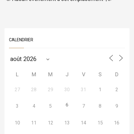
CALENDRIER
L
M
M
J
V
S
D
27
28
29
30
31
1
2
6
3
4
5
7
8
9
10
11
12
13
14
15
16