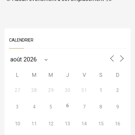
CALENDRIER
L
M
M
J
V
S
D
27
28
29
30
31
1
2
6
3
4
5
7
8
9
10
11
12
13
14
15
16