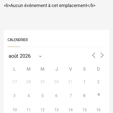
<li>Aucun événement à cet emplacement</li>
CALENDRIER
L
M
M
J
V
S
D
27
28
29
30
31
1
2
9
3
4
5
6
7
8
10
11
12
13
14
15
16