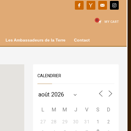
MY CART
Les Ambassadeurs de la Terre
Contact
CALENDRIER
L
M
M
J
V
S
D
27
28
29
30
31
1
2