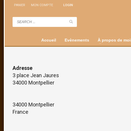
PANIER
MON COMPTE
LOGIN
Accueil
Evènements
À propos de moi
Adresse
3 place Jean Jaures
34000 Montpellier
34000 Montpellier
France