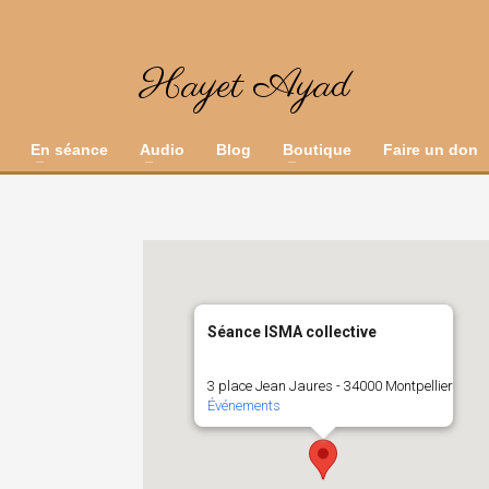
Hayet Ayad
En séance
Audio
Blog
Boutique
Faire un don
Séance ISMA collective
3 place Jean Jaures - 34000 Montpellier
Événements