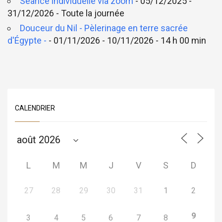
Séance individuelle via zoom
- 05/12/2025 -
31/12/2026 - Toute la journée
Douceur du Nil - Pèlerinage en terre sacrée
d'Égypte -
- 01/11/2026 - 10/11/2026 - 14 h 00 min
CALENDRIER
L
M
M
J
V
S
D
27
28
29
30
31
1
2
9
3
4
5
6
7
8